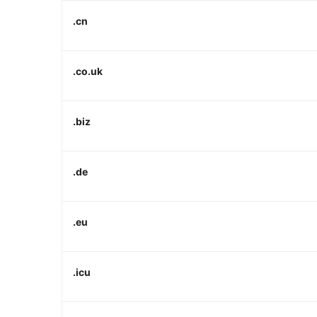
.cn
.co.uk
.biz
.de
.eu
.icu