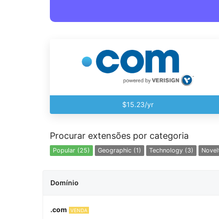
$15.23/yr
Procurar extensões por categoria
Popular (25)
Geographic (1)
Technology (3)
Novelt
Domínio
.com
VENDA