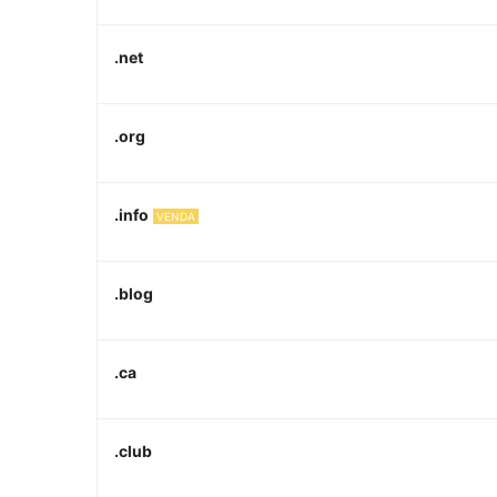
.net
.org
.info
VENDA
.blog
.ca
.club