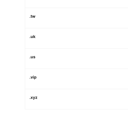
.tw
.uk
.us
.vip
.xyz