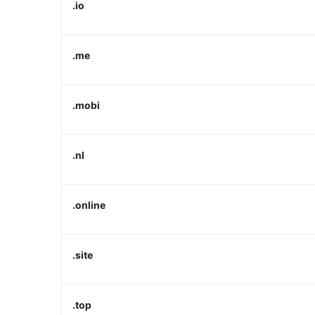
.io
.me
.mobi
.nl
.online
.site
.top