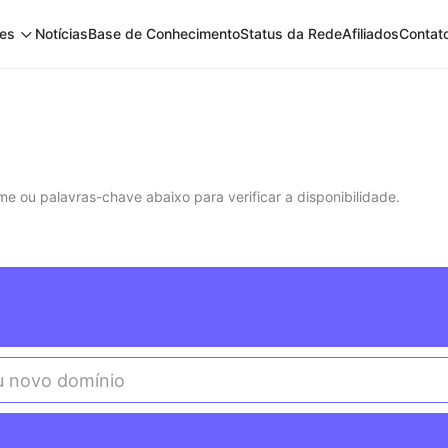
es
Notícias
Base de Conhecimento
Status da Rede
Afiliados
Contat
e ou palavras-chave abaixo para verificar a disponibilidade.