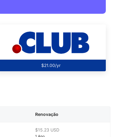
$21.00/yr
Renovação
$15.23 USD
1 Ano