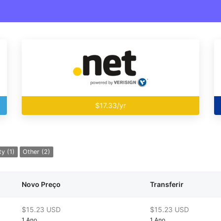
$17.33/yr
y (1)
Other (2)
Novo Preço
Transferir
$15.23 USD
$15.23 USD
1 Ano
1 Ano